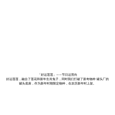
「好运莲莲」——节日运营向
好运莲莲，融合了莲花和新年生肖兔子，同时我们打破了新奇物种 罐头厂的
罐头底座，作为新年时期限定物种，在农历新年时上架。