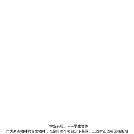
「学业有橙」——学生群体
作为新奇物种的首发物种，也是给整个项目定下基调。上线时正值校园临近期