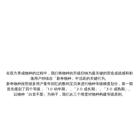
在双方养成物种的过程中，我们将物种的升级归纳为最关键的营造成就感和刺
激用户持续在「新奇物种」中活跃的关键行为。
新奇物种按照很多用户童年回忆的数码宝贝来进行物种等级梯度划分，第一期
首先规划了四个等级，「1.0 幼年期」，「2.0 成长期」，「3.0 成熟期」。
以物种「白首不梨」为例子，我们从三个维度对物种构建等级原则。