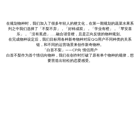
在规划物种时，我们加入了很多年轻人的梗文化，在第一期规划的蔬菜水果系
列之中我们选择了「不梨不弃」，「好柿成双」，「学业有橙」，「苹安喜
乐」，「没有蕉虑」……融合谐音梗，且是正向反馈的物种规划。
在完成物种设定后，我们目标用各种新奇物种对应QQ用户不同种类的关系
链，和不同的运营场景来创作新奇物种。
「白首不梨」——CP向 情侣用户
白首不梨作为首个情侣向物种，我们在创作时打破了原有单个物种的规律，想
要营造出轻松的恋爱感受。