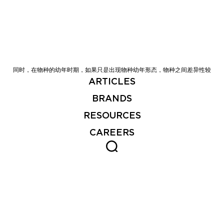
同时，在物种的幼年时期，如果只是出现物种幼年形态，物种之间差异性较
小。为此，在第一期的果蔬类物种中，我们在第一和第二阶段规范化使用了
ARTICLES
「新奇罐头」这个容器，根据不同的物种设计不同的罐头包装，目的是再一次
强化品牌符号，且拉开物种之间差异性。
BRANDS
RESOURCES
CAREERS