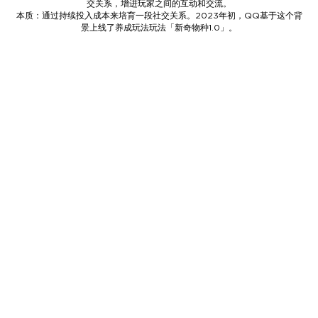
交关系，增进玩家之间的互动和交流。
本质：通过持续投入成本来培育一段社交关系。2023年初，QQ基于这个背
景上线了养成玩法玩法「新奇物种1.0」。